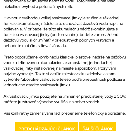
perforovaná akumulačná nádrž na vodu. Toto riešenie má však
niekoľko nevýhod a potenciálnych rizík.
Hlavnou nevýhodou veľkej vsakovacej jímky je zrušenie základnej
funkcie akumulačnej nádrže, a to uchovávať dažďovú vodu napr. na
polievanie. V prípade, že túto akumulačnú nádrž skombinujete s
funkciou vsakovacej jímky (perforovaním), budete zhromaždenú
dažďovú vodu skôr „míňať“ v priepustných pôdnych vrstvách a
nebudete mať čím zalievať záhradu.
Preto odporúčame kombináciu klasickej plastovej nádrže na dažďovú
vodu s definovanou akumuláciou a samostatnej jednoduchej
vsakovacej jímky inštalovanej na mieste a spôsobom, ktorý vám
najviac vyhovuje. Takto si zvolíte miesto vsaku kdekoľvek a tam
vytvoríte ľubovoľné vsakovacie teleso podľa priepustnosti podložia a
jednoducho osadíte vsakovaciu jímku.
Ak vsakovaciu jímku použijete na „míňanie“ predčistenej vody z ČOV,
môžete ju zároveň výhodne využiť aj na odber vzoriek.
Váš konkrétny zámer s vami radi preberieme telefonicky a poradíme.
PREDCHÁDZAJÚCI ČLÁNOK
ĎALŠÍ ČLÁNOK