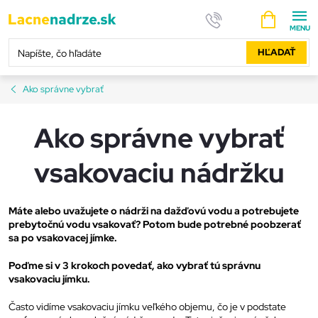
Prejsť
NÁKUPNÝ
na
KOŠÍK
obsah
HĽADAŤ
Ako správne vybrať
Ako správne vybrať
vsakovaciu nádržku
Máte alebo uvažujete o nádrži na dažďovú vodu a potrebujete
prebytočnú vodu vsakovať? Potom bude potrebné poobzerať
sa po vsakovacej jímke.
Poďme si v 3 krokoch povedať, ako vybrať tú správnu
vsakovaciu jímku.
Často vidíme vsakovaciu jímku veľkého objemu, čo je v podstate