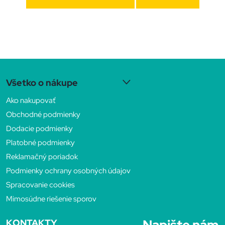
Z
Všetko o nákupe
á
Ako nakupovať
p
Obchodné podmienky
Dodacie podmienky
ä
Platobné podmienky
Reklamačný poriadok
t
Podmienky ochrany osobných údajov
Spracovanie cookies
i
Mimosúdne riešenie sporov
e
KONTAKTY