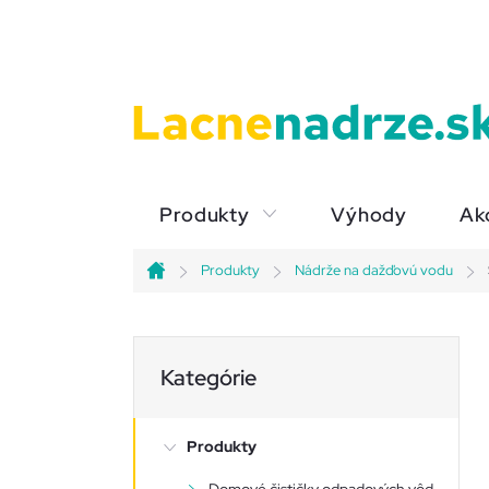
Prejsť
na
obsah
Produkty
Výhody
Ak
Produkty
Nádrže na dažďovú vodu
Domov
B
Preskočiť
Kategórie
kategórie
o
Produkty
č