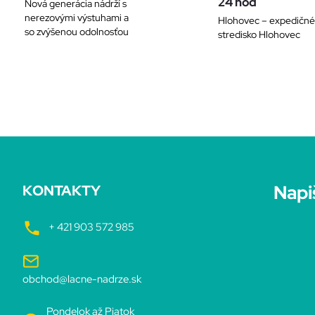
a
24 hod
Nová generácia nádrží s
nerezovými výstuhami a
Hlohovec – expedičné
c
so zvýšenou odolnosťou
stredisko Hlohovec
i
e
p
r
v
Napi
KONTAKTY
k
y
+ 421 903 572 985
v
obchod@lacne-nadrze.sk
ý
Pondelok až Piatok