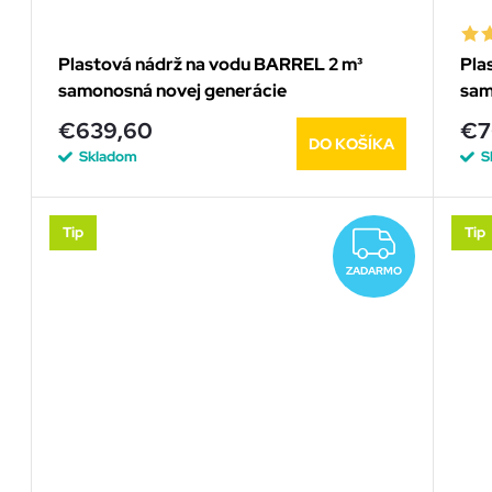
r
r
Plastová nádrž na vodu BARREL 2 m³
Pla
o
samonosná novej generácie
sam
o
d
€639,60
€7
DO KOŠÍKA
d
Skladom
S
u
u
k
Tip
Tip
ZADA
k
ZADARMO
t
t
o
o
v
v