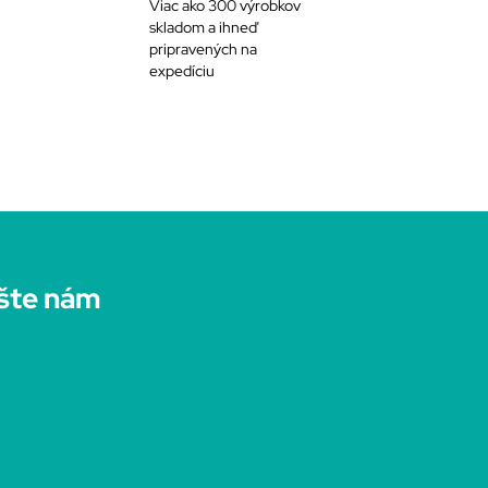
Viac ako 300 výrobkov
skladom a ihneď
pripravených na
expedíciu
šte nám