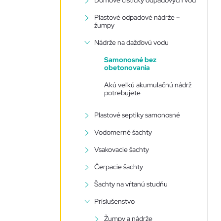
Domové čističky odpadových vôd
n
Plastové odpadové nádrže –
žumpy
ý
Nádrže na dažďovú vodu
p
Samonosné bez
obetonovania
a
Akú veľkú akumulačnú nádrž
potrebujete
n
Plastové septiky samonosné
e
Vodomerné šachty
Vsakovacie šachty
l
Čerpacie šachty
Šachty na vŕtanú studňu
Príslušenstvo
Žumpy a nádrže