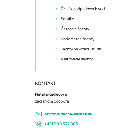
Čističky odpadových vôd
Septiky
Čerpacie šachty
Vodomerné šachty
Šachty na vŕtanú studňu
Vsakovacie šachty
KONTAKT
Natália Kadlecová
obchod
@
lacne-nadrze.sk
+421 903 572 985