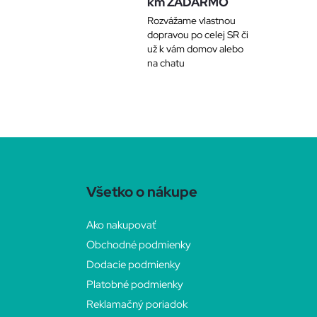
km ZADARMO
Rozvážame vlastnou
dopravou po celej SR či
už k vám domov alebo
na chatu
Z
á
Všetko o nákupe
p
Ako nakupovať
Obchodné podmienky
ä
Dodacie podmienky
t
Platobné podmienky
Reklamačný poriadok