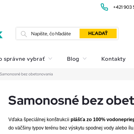
+421 903 
HĽADAŤ
o správne vybrať
Blog
Kontakty
Samonosné bez obetonovania
Samonosné bez obet
Vďaka špeciálnej konštrukcii 
plášťa zo 100% vodonepriep
do väčšiny typov terénu bez výskytu spodnej vody alebo ílu