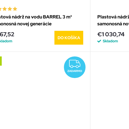
stová nádrž na vodu BARREL 3 m³
Plastová nádr
onosná novej generácie
samonosná nov
67,52
€1 030,74
DO KOŠÍKA
kladom
Skladom
RMO
ZADARMO
ZADARMO