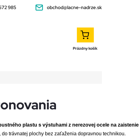
572 985
obchod@lacne-nadrze.sk
NÁKUPNÝ
KOŠÍK
Prázdny košík
onovania
ustného plastu s výstuhami z nerezovej ocele na zaistenie
, do trávnatej plochy bez zaťaženia dopravnou technikou.