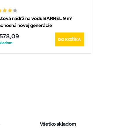
stová nádrž na vodu BARREL 9 m³
onosná novej generácie
 578,09
DO KOŠÍKA
kladom
o
Všetko skladom