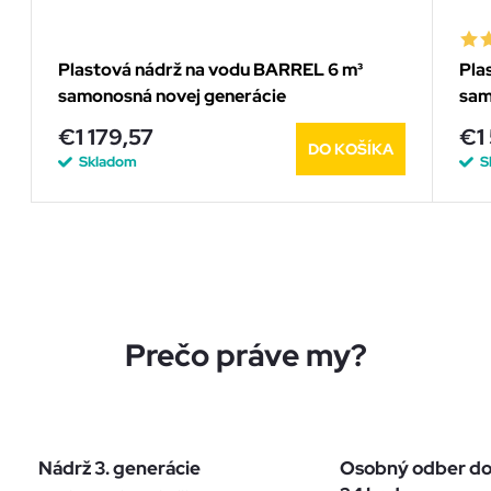
Plastová nádrž na vodu BARREL 6 m³
Pla
samonosná novej generácie
sam
€1 179,57
€1
DO KOŠÍKA
Skladom
S
O
v
Prečo práve my?
l
á
d
Nádrž 3. generácie
Osobný odber d