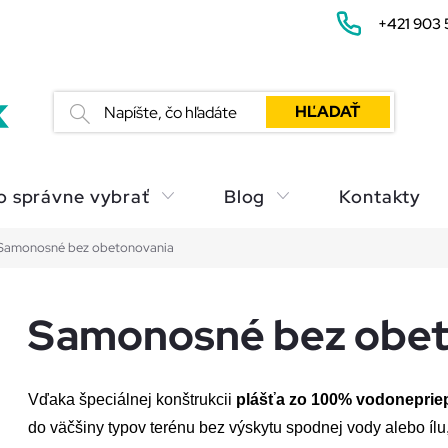
+421 903 
HĽADAŤ
o správne vybrať
Blog
Kontakty
Samonosné bez obetonovania
Samonosné bez obet
Vďaka špeciálnej konštrukcii 
plášťa zo 100% vodonepriep
do väčšiny typov terénu bez výskytu spodnej vody alebo ílu