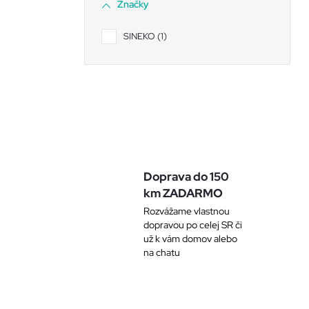
Značky
SINEKO
1
Doprava do 150
km ZADARMO
Rozvážame vlastnou
dopravou po celej SR či
už k vám domov alebo
na chatu