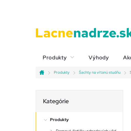
Prejsť
na
obsah
Produkty
Výhody
Ak
Produkty
Šachty na vŕtanú studňu
Domov
B
Preskočiť
Kategórie
kategórie
o
Produkty
č