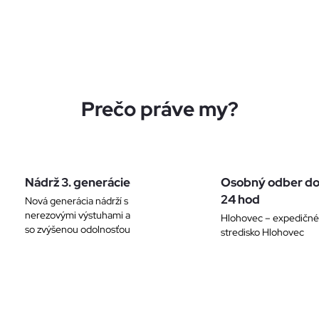
k
y
v
ý
Prečo práve my?
p
i
Nádrž 3. generácie
Osobný odber d
s
24 hod
Nová generácia nádrží s
u
nerezovými výstuhami a
Hlohovec – expedičné
so zvýšenou odolnosťou
stredisko Hlohovec