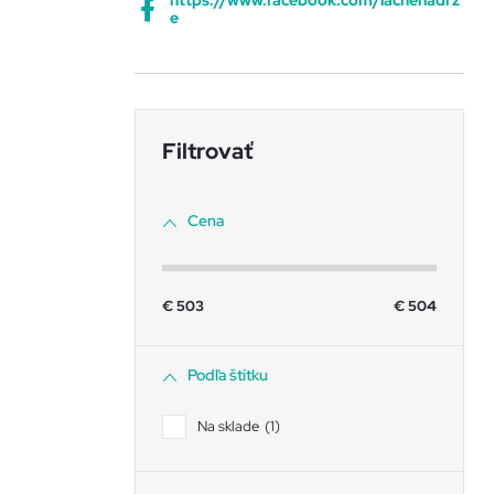
https://www.facebook.com/lacnenadrz
e
Cena
€
503
€
504
Podľa štítku
Na sklade
1