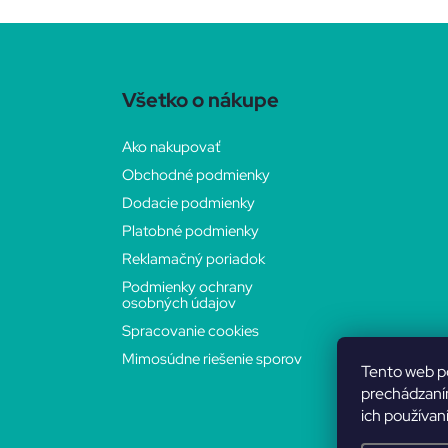
Z
á
Všetko o nákupe
p
Ako nakupovať
Obchodné podmienky
ä
Dodacie podmienky
t
Platobné podmienky
Reklamačný poriadok
i
Podmienky ochrany
osobných údajov
e
Spracovanie cookies
Mimosúdne riešenie sporov
Tento web p
prechádzaním
ich používan