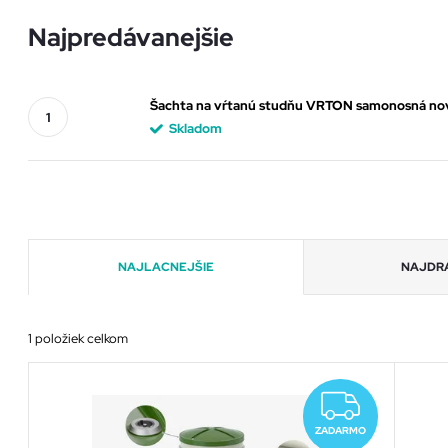
Najpredávanejšie
Šachta na vŕtanú studňu VRTON samonosná nov
Skladom
R
NAJLACNEJŠIE
NAJDR
a
1
položiek celkom
d
V
e
ZADA
ý
ZADARMO