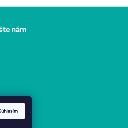
šte nám
Súhlasím