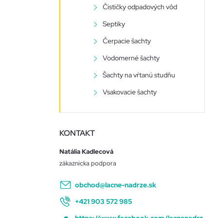
Čističky odpadových vôd
Septiky
Čerpacie šachty
Vodomerné šachty
Šachty na vŕtanú studňu
Vsakovacie šachty
KONTAKT
Natália Kadlecová
obchod
@
lacne-nadrze.sk
+421 903 572 985