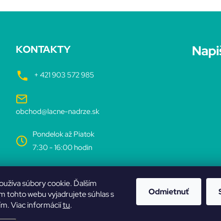
Napi
KONTAKTY
+ 421 903 572 985
obchod@lacne-nadrze.sk
Pondelok až Piatok
7:30 - 16:00 hodin
oužíva súbory cookie. Ďalším
Odmietnuť
 tohto webu vyjadrujete súhlas s
ím. Viac informácií
tu
.