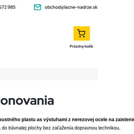
572 985
obchod@lacne-nadrze.sk
NÁKUPNÝ
KOŠÍK
Prázdny košík
onovania
ustného plastu as výstuhami z nerezovej ocele na zaisteni
, do trávnatej plochy bez zaťaženia dopravnou technikou.