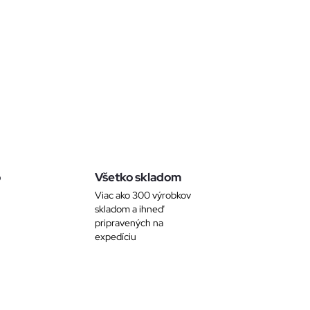
o
Všetko skladom
Viac ako 300 výrobkov
skladom a ihneď
pripravených na
expedíciu