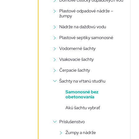
Domové čističky odpadových vôd
n
Plastové odpadové nádrže –
žumpy
ý
Nádrže na dažďovú vodu
p
Plastové septiky samonosné
Vodomerné šachty
a
Vsakovacie šachty
n
Čerpacie šachty
Šachty na vŕtanú studňu
e
Samonosné bez
obetonovania
l
Akú šachtu vybrať
Príslušenstvo
Žumpy a nádrže