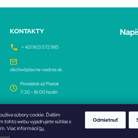
Napi
KONTAKTY
+ 421 903 572 985
obchod@lacne-nadrze.sk
Pondelok až Piatok
7:30 - 16:00 hodin
oužíva súbory cookie. Ďalším
Odmietnuť
 tohto webu vyjadrujete súhlas s
ím. Viac informácií
tu
.