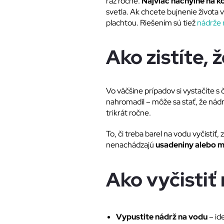
raz ročne.
Najviac náchylné na k
svetla. Ak chcete bujnenie života
plachtou. Riešením sú tiež
nádrže 
Ako zistíte, 
Vo väčšine prípadov si vystačíte s
nahromadil – môže sa stať, že nádr
trikrát ročne.
To, či treba barel na vodu vyčistiť,
nenachádzajú
usadeniny alebo m
Ako vyčistiť
Vypustite nádrž na vodu
– id