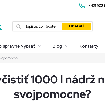
+421 903 
HĽADAŤ
o správne vybrať
Blog
Kontakty
 svojpomocne?
čistiť 1000 l nádrž 
svojpomocne?