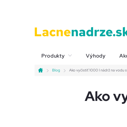
Prejsť
na
obsah
Produkty
Výhody
Ak
Blog
Ako vyčistiť 1000 l nádrž na vodu
Domov
Ako vy