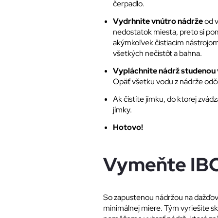
čerpadlo.
Vydrhnite vnútro nádrže
od v
nedostatok miesta, preto si po
akýmkoľvek čistiacim nástrojom.
všetkých nečistôt a bahna.
Vypláchnite nádrž studenou
Opäť všetku vodu z nádrže odč
Ak čistíte jímku, do ktorej zvád
jímky.
Hotovo!
Vymeňte IBC
So zapustenou nádržou na dažďovú v
minimálnej miere. Tým vyriešite skl