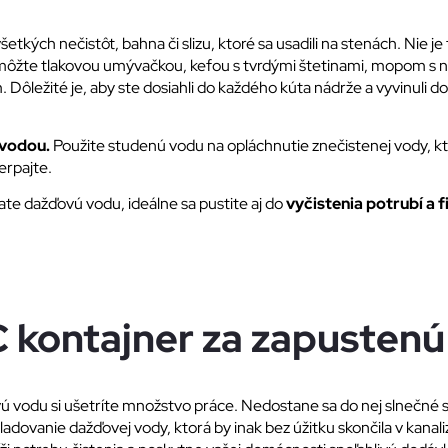
šetkých nečistôt, bahna či slizu, ktoré sa usadili na stenách. Nie 
môžte tlakovou umývačkou, kefou s tvrdými štetinami, mopom s n
 Dôležité je, aby ste dosiahli do každého kúta nádrže a vyvinuli d
 vodou.
Použite studenú vodu na opláchnutie znečistenej vody, kt
erpajte.
zate dažďovú vodu, ideálne sa pustite aj do
vyčistenia potrubí a f
 kontajner za zapustenú
odu si ušetríte množstvo práce. Nedostane sa do nej slnečné svetl
adovanie dažďovej vody, ktorá by inak bez úžitku skončila v kanaliz