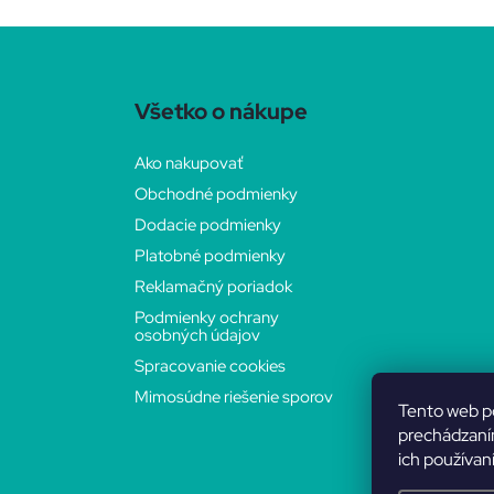
Z
á
Všetko o nákupe
p
Ako nakupovať
Obchodné podmienky
ä
Dodacie podmienky
t
Platobné podmienky
Reklamačný poriadok
i
Podmienky ochrany
osobných údajov
e
Spracovanie cookies
Mimosúdne riešenie sporov
Tento web p
prechádzaním
ich používan