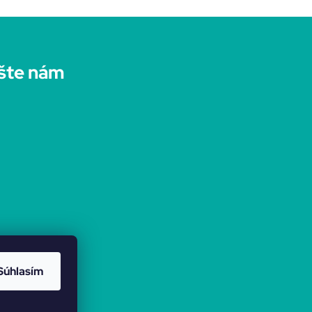
šte nám
Súhlasím