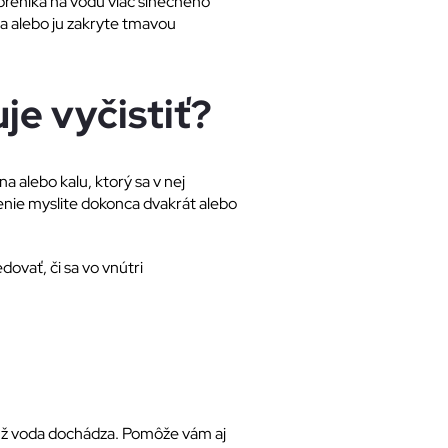
t preniká na vodu viac slnečného
ka alebo ju zakryte tmavou
je vyčistiť?
na alebo kalu, ktorý sa v nej
tenie myslite dokonca dvakrát alebo
dovať, či sa vo vnútri
eď už voda dochádza. Pomôže vám aj