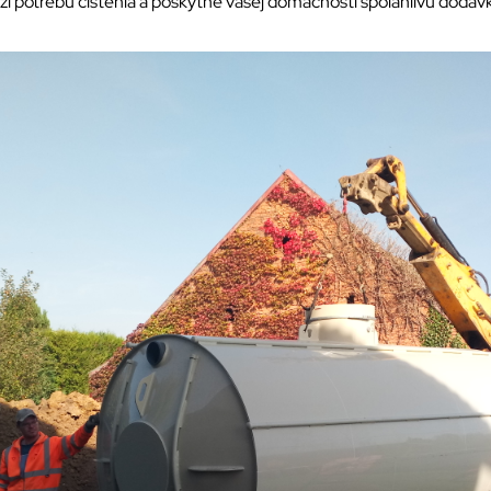
i potrebu čistenia a poskytne vašej domácnosti spoľahlivú dodáv