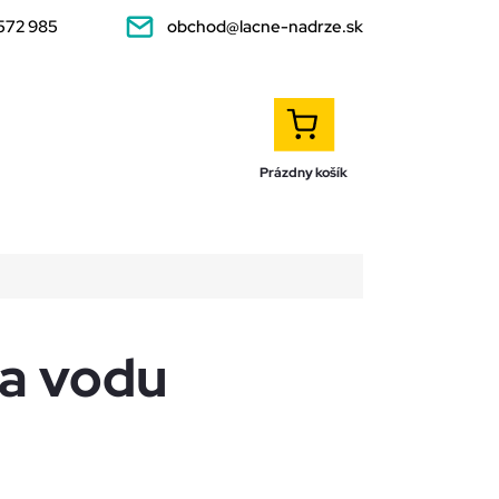
572 985
obchod@lacne-nadrze.sk
NÁKUPNÝ
KOŠÍK
Prázdny košík
na vodu