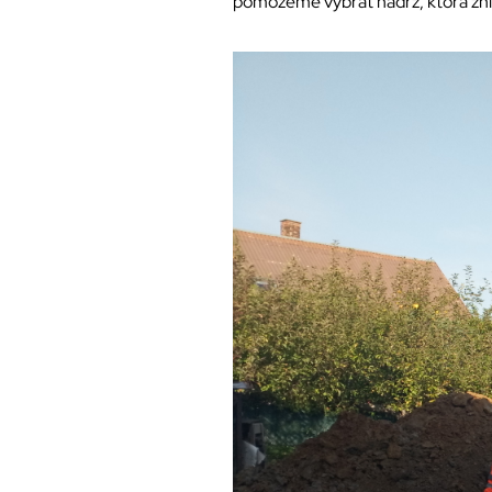
pomôžeme vybrať nádrž, ktorá zníž