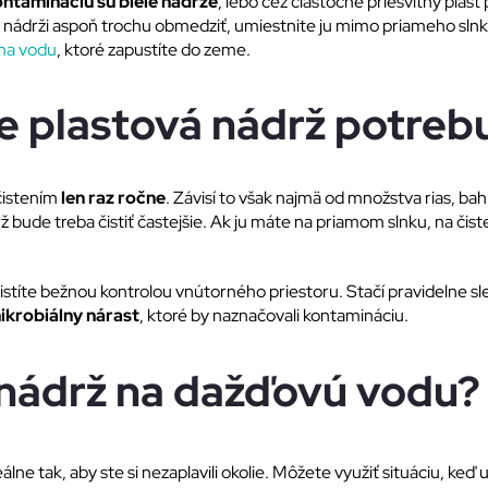
ontamináciu sú biele nádrže
, lebo cez čiastočne priesvitný plas
 v nádrži aspoň trochu obmedziť, umiestnite ju mimo priameho sln
na vodu
, ktoré zapustíte do zeme.
že plastová nádrž potrebu
 čistením
len raz ročne
. Závisí to však najmä od množstva rias, bah
ž bude treba čistiť častejšie. Ak ju máte na priamom slnku, na čis
 zistíte bežnou kontrolou vnútorného priestoru. Stačí pravidelne sle
ikrobiálny nárast
, ktoré by naznačovali kontamináciu.
 nádrž na dažďovú vodu?
eálne tak, aby ste si nezaplavili okolie. Môžete využiť situáciu, k