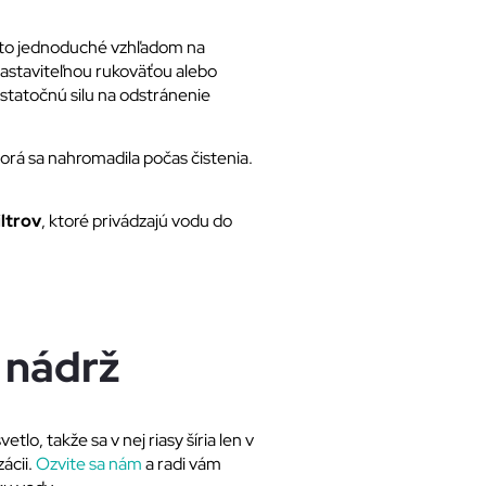
je to jednoduché vzhľadom na
astaviteľnou rukoväťou alebo
ostatočnú silu na odstránenie
orá sa nahromadila počas čistenia.
iltrov
, ktoré privádzajú vodu do
 nádrž
o, takže sa v nej riasy šíria len v
ácii.
Ozvite sa nám
a radi vám