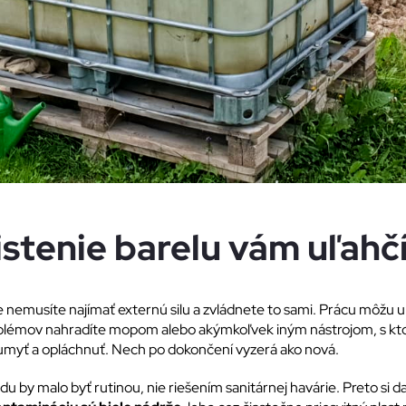
istenie barelu vám uľahč
ie nemusíte najímať externú silu a zvládnete to sami. Prácu môžu u
roblémov nahradíte mopom alebo akýmkoľvek iným nástrojom, s k
 umyť a opláchnuť. Nech po dokončení vyzerá ako nová.
u by malo byť rutinou, nie riešením sanitárnej havárie. Preto si da