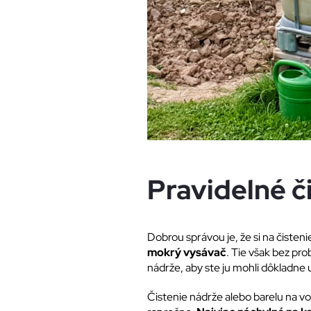
Pravidelné č
Dobrou správou je, že si na čisten
mokrý vysávač
. Tie však bez p
nádrže, aby ste ju mohli dôkladne
Čistenie nádrže alebo barelu na vod