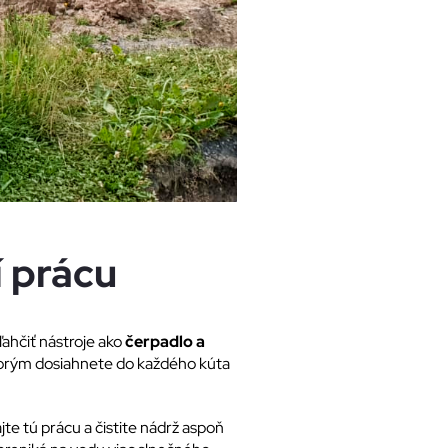
í prácu
ľahčiť nástroje ako
čerpadlo a
torým dosiahnete do každého kúta
jte tú prácu a čistite nádrž aspoň