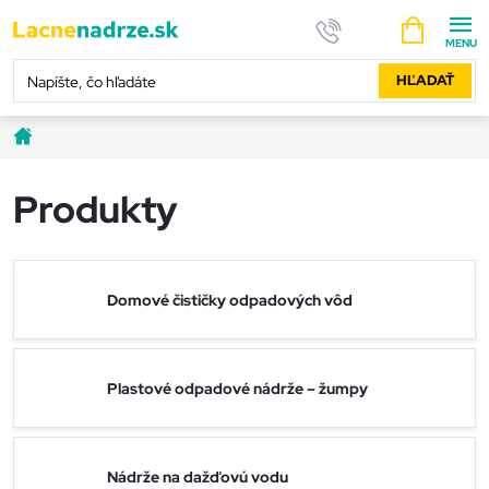
Prejsť
NÁKUPNÝ
na
KOŠÍK
obsah
HĽADAŤ
Domov
Produkty
Domové čističky odpadových vôd
Plastové odpadové nádrže – žumpy
Nádrže na dažďovú vodu