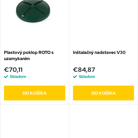
u
u
k
k
t
t
o
o
Plastový poklop ROTO s
Inštalačný nadstavec V30
uzamykaním
v
v
€70,11
€84,87
Skladom
Skladom
DO KOŠÍKA
DO KOŠÍKA