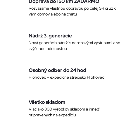
c
Doprava do 150 km ZADARMO
o
Rozvážame vlastnou dopravou po celej SR či už k
i
v
vám domov alebo na chatu
a
e
n
p
Nádrž 3. generácie
i
Nová generácia nádrží s nerezovými výstuhami a so
e
r
zvýšenou odolnosťou
v
k
Osobný odber do 24 hod
Hlohovec – expedičné stredisko Hlohovec
y
v
Všetko skladom
ý
Viac ako 300 výrobkov skladom a ihneď
pripravených na expedíciu
p
i