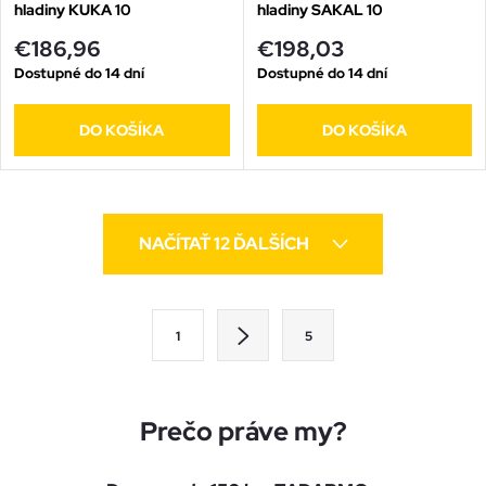
hladiny KUKA 10
hladiny SAKAL 10
€186,96
€198,03
Dostupné do 14 dní
Dostupné do 14 dní
DO KOŠÍKA
DO KOŠÍKA
O
NAČÍTAŤ 12 ĎALŠÍCH
v
l
S
1
5
t
á
r
d
á
Prečo práve my?
a
n
k