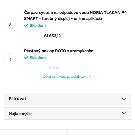
Čerpací systém na odpadovú vodu NORIA TLAKAN P4
SMART – farebný displej + online aplikácia
Skladom
€1 653,12
Plastový poklop ROTO s uzamykaním
Skladom
€70,11
Zobraziť viac produktov
Filtrovať
R
Najlacnejšie
a
Najdrahšie