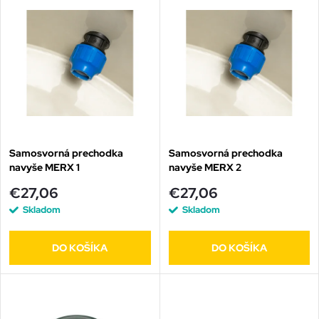
V
Najpredávanejšie
d
ý
Abecedne
e
p
n
i
i
s
e
Samosvorná prechodka
Samosvorná prechodka
navyše MERX 1
navyše MERX 2
p
p
€27,06
€27,06
r
Skladom
Skladom
r
o
DO KOŠÍKA
DO KOŠÍKA
o
d
d