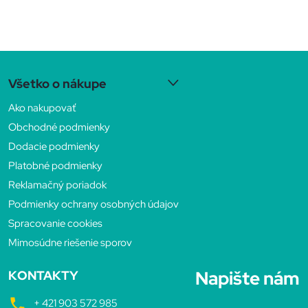
s
u
Z
Všetko o nákupe
á
Ako nakupovať
p
Obchodné podmienky
Dodacie podmienky
ä
Platobné podmienky
Reklamačný poriadok
t
Podmienky ochrany osobných údajov
Spracovanie cookies
i
Mimosúdne riešenie sporov
e
Napište nám
KONTAKTY
+ 421 903 572 985