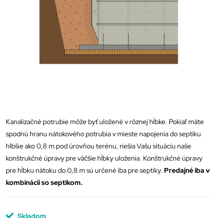
Kanalizačné potrubie môže byť uložené v rôznej hĺbke. Pokiaľ máte
spodnú hranu nátokového potrubia v mieste napojenia do septiku
hlbšie ako 0,8 m pod úrovňou terénu, riešia Vašu situáciu naše
konštrukčné úpravy pre väčšie hĺbky uloženia. Konštrukčné úpravy
pre hĺbku nátoku do 0,8 m sú určené iba pre septiky.
Predajné iba v
kombinácii so septikom.
Skladom