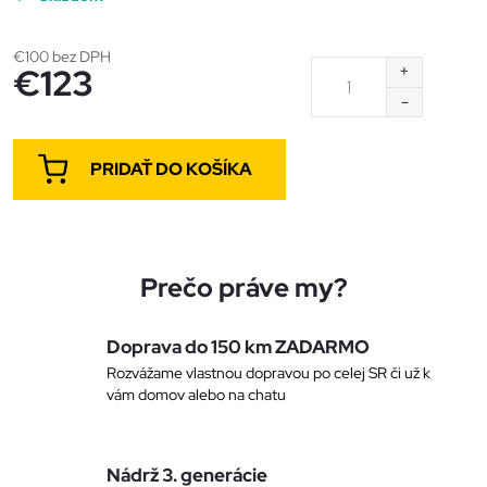
Jednotková
€100 bez DPH
€123
cena:
PRIDAŤ DO KOŠÍKA
Prečo práve my?
Doprava do 150 km ZADARMO
Rozvážame vlastnou dopravou po celej SR či už k
vám domov alebo na chatu
Nádrž 3. generácie