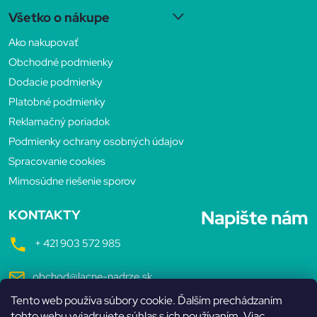
Z
Všetko o nákupe
á
Ako nakupovať
p
Obchodné podmienky
Dodacie podmienky
ä
Platobné podmienky
Reklamačný poriadok
t
Podmienky ochrany osobných údajov
Spracovanie cookies
i
Mimosúdne riešenie sporov
e
Napište nám
KONTAKTY
+ 421 903 572 985
obchod@lacne-nadrze.sk
Tento web používa súbory cookie. Ďalším prechádzaním
Pondelok až Piatok
tohto webu vyjadrujete súhlas s ich používaním. Viac