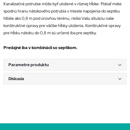
Kanalizačné potrubie môže byť uložené v rôznej hĺbke. Pokiaľ máte
spodnú hranu nátokového potrubia v mieste napojenia do septiku
hlbšie ako 0,8 m pod úrovňou terénu, riešia Vašu situáciu naše
konštrukčné úpravy pre väčšie hĺbky uloženia. Konštrukčné úpravy
pre hĺbku nátoku do 0,8 m sú určené iba pre septiky.
Predajné iba v kombinácii so septikom.
Parametre produktu
Diskusia