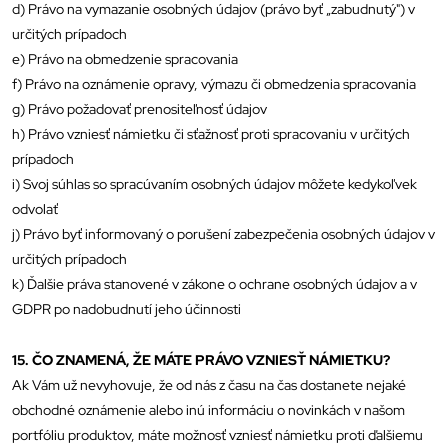
d) Právo na vymazanie osobných údajov (právo byť „zabudnutý") v
určitých prípadoch
e) Právo na obmedzenie spracovania
f) Právo na oznámenie opravy, výmazu či obmedzenia spracovania
g) Právo požadovať prenositeľnosť údajov
h) Právo vzniesť námietku či sťažnosť proti spracovaniu v určitých
prípadoch
i) Svoj súhlas so spracúvaním osobných údajov môžete kedykoľvek
odvolať
j) Právo byť informovaný o porušení zabezpečenia osobných údajov v
určitých prípadoch
k) Ďalšie práva stanovené v zákone o ochrane osobných údajov a v
GDPR po nadobudnutí jeho účinnosti
15. ČO ZNAMENÁ, ŽE MÁTE PRÁVO VZNIESŤ NÁMIETKU?
Ak Vám už nevyhovuje, že od nás z času na čas dostanete nejaké
obchodné oznámenie alebo inú informáciu o novinkách v našom
portfóliu produktov, máte možnosť vzniesť námietku proti ďalšiemu