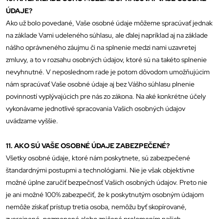
ÚDAJE?
Ako už bolo povedané, Vaše osobné údaje môžeme spracúvať jednak
na základe Vami udeleného súhlasu, ale ďalej napríklad aj na základe
nášho oprávneného záujmu či na splnenie medzi nami uzavretej
zmluvy, a to v rozsahu osobných údajov, ktoré sú na takéto splnenie
nevyhnutné. V neposlednom rade je potom dôvodom umožňujúcim
nám spracúvať Vaše osobné údaje aj bez Vášho súhlasu plnenie
povinností vyplývajúcich pre nás zo zákona. Na aké konkrétne účely
vykonávame jednotlivé spracovania Vašich osobných údajov
uvádzame vyššie.
11. AKO SÚ VAŠE OSOBNÉ ÚDAJE ZABEZPEČENÉ?
Všetky osobné údaje, ktoré nám poskytnete, sú zabezpečené
štandardnými postupmi a technológiami. Nie je však objektívne
možné úplne zaručiť bezpečnosť Vašich osobných údajov. Preto nie
je ani možné 100% zabezpečiť, že k poskytnutým osobným údajom
nemôže získať prístup tretia osoba, nemôžu byť skopírované,