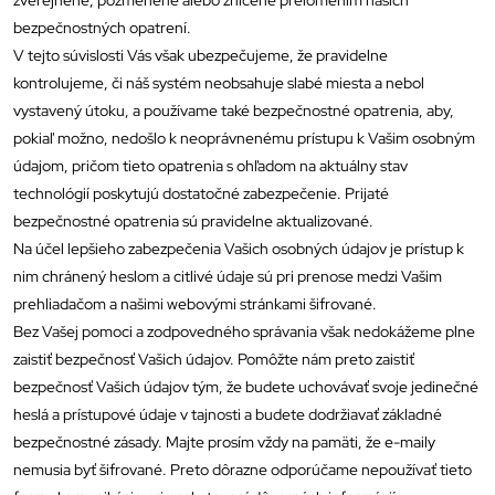
zverejnené, pozmenené alebo zničené prelomením našich
bezpečnostných opatrení.
V tejto súvislosti Vás však ubezpečujeme, že pravidelne
kontrolujeme, či náš systém neobsahuje slabé miesta a nebol
vystavený útoku, a používame také bezpečnostné opatrenia, aby,
pokiaľ možno, nedošlo k neoprávnenému prístupu k Vašim osobným
údajom, pričom tieto opatrenia s ohľadom na aktuálny stav
technológií poskytujú dostatočné zabezpečenie. Prijaté
bezpečnostné opatrenia sú pravidelne aktualizované.
Na účel lepšieho zabezpečenia Vašich osobných údajov je prístup k
nim chránený heslom a citlivé údaje sú pri prenose medzi Vašim
prehliadačom a našimi webovými stránkami šifrované.
Bez Vašej pomoci a zodpovedného správania však nedokážeme plne
zaistiť bezpečnosť Vašich údajov. Pomôžte nám preto zaistiť
bezpečnosť Vašich údajov tým, že budete uchovávať svoje jedinečné
heslá a prístupové údaje v tajnosti a budete dodržiavať základné
bezpečnostné zásady. Majte prosím vždy na pamäti, že e-maily
nemusia byť šifrované. Preto dôrazne odporúčame nepoužívať tieto