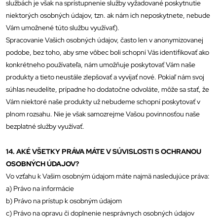
službách je však na sprístupnenie služby vyžadované poskytnutie
niektorých osobných údajov, tzn. ak nám ich neposkytnete, nebude
Vám umožnené túto službu využívať).
Spracovanie Vašich osobných údajov, často len v anonymizovanej
podobe, bez toho, aby sme vôbec boli schopní Vás identifikovať ako
konkrétneho používateľa, nám umožňuje poskytovať Vám naše
produkty a tieto neustále zlepšovať a vyvíjať nové. Pokiaľ nám svoj
súhlas neudelíte, prípadne ho dodatočne odvoláte, môže sa stať, že
Vám niektoré naše produkty už nebudeme schopní poskytovať v
plnom rozsahu. Nie je však samozrejme Vašou povinnosťou naše
bezplatné služby využívať.
14. AKÉ VŠETKY PRÁVA MÁTE V SÚVISLOSTI S OCHRANOU
OSOBNÝCH ÚDAJOV?
Vo vzťahu k Vašim osobným údajom máte najmä nasledujúce práva:
a) Právo na informácie
b) Právo na prístup k osobným údajom
c) Právo na opravu či doplnenie nesprávnych osobných údajov