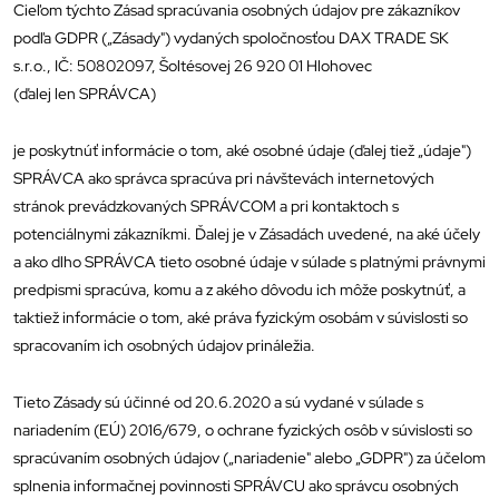
Cieľom týchto Zásad spracúvania osobných údajov pre zákazníkov
podľa GDPR („Zásady") vydaných spoločnosťou DAX TRADE SK
s.r.o., IČ: 50802097, Šoltésovej 26 920 01 Hlohovec
(ďalej len SPRÁVCA)
je poskytnúť informácie o tom, aké osobné údaje (ďalej tiež „údaje")
SPRÁVCA ako správca spracúva pri návštevách internetových
stránok prevádzkovaných SPRÁVCOM a pri kontaktoch s
potenciálnymi zákazníkmi. Ďalej je v Zásadách uvedené, na aké účely
a ako dlho SPRÁVCA tieto osobné údaje v súlade s platnými právnymi
predpismi spracúva, komu a z akého dôvodu ich môže poskytnúť, a
taktiež informácie o tom, aké práva fyzickým osobám v súvislosti so
spracovaním ich osobných údajov prináležia.
Tieto Zásady sú účinné od 20.6.2020 a sú vydané v súlade s
nariadením (EÚ) 2016/679, o ochrane fyzických osôb v súvislosti so
spracúvaním osobných údajov („nariadenie" alebo „GDPR") za účelom
splnenia informačnej povinnosti SPRÁVCU ako správcu osobných