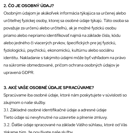
2. ČO JE OSOBNÝ ÚDAJ?
Osobným údajom je akákoľvek informácia týkajúca sa určenej alebo
určiteľnej fyzickej osoby, ktorej sa osobné údaje týkajú. Táto osoba sa
považuje za určenú alebo určiteľnú, ak je možné fyzickú osobu
priamo alebo nepriamo identifikovať najmä na základe čísla, kódu
alebo jedného či viacerých prvkov, špecifických pre jej fyzickú,
fyziologickú, psychickú, ekonomickú, kultúrnu alebo sociálnu
identitu. Nakladanie s takýmito údajmi môže byť vzhľadom na právo
na súkromie obmedzované, pričom ochrana osobných údajov je
upravená GDPR.
3. AKÉ VAŠE OSOBNÉ ÚDAJE SPRACÚVAME?
Spracúvame iba osobné údaje, ktoré nám poskytujete v súvislosti so
záujmom o naše služby.
3.1. Základné osobné identifikačné údaje a adresné údaje
Tieto údaje sú nevyhnutné na uzavretie a plnenie zmluvy.
3.2. Ďalšie údaje spracované na základe Vášho súhlasu, ktoré od Vás
získame tým, že používate naše služby