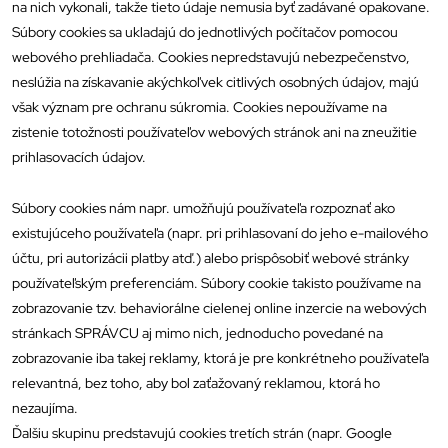
na nich vykonali, takže tieto údaje nemusia byť zadávané opakovane.
Súbory cookies sa ukladajú do jednotlivých počítačov pomocou
webového prehliadača. Cookies nepredstavujú nebezpečenstvo,
neslúžia na získavanie akýchkoľvek citlivých osobných údajov, majú
však význam pre ochranu súkromia. Cookies nepoužívame na
zistenie totožnosti používateľov webových stránok ani na zneužitie
prihlasovacích údajov.
Súbory cookies nám napr. umožňujú používateľa rozpoznať ako
existujúceho používateľa (napr. pri prihlasovaní do jeho e-mailového
účtu, pri autorizácii platby atď.) alebo prispôsobiť webové stránky
používateľským preferenciám. Súbory cookie takisto používame na
zobrazovanie tzv. behaviorálne cielenej online inzercie na webových
stránkach SPRÁVCU aj mimo nich, jednoducho povedané na
zobrazovanie iba takej reklamy, ktorá je pre konkrétneho používateľa
relevantná, bez toho, aby bol zaťažovaný reklamou, ktorá ho
nezaujíma.
Ďalšiu skupinu predstavujú cookies tretích strán (napr. Google