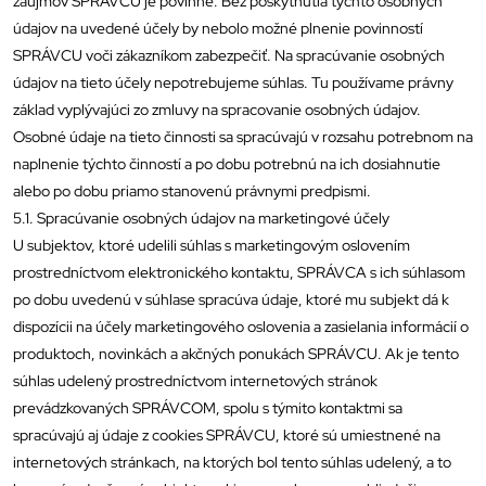
záujmov SPRÁVCU je povinné. Bez poskytnutia týchto osobných
údajov na uvedené účely by nebolo možné plnenie povinností
SPRÁVCU voči zákazníkom zabezpečiť. Na spracúvanie osobných
údajov na tieto účely nepotrebujeme súhlas. Tu používame právny
základ vyplývajúci zo zmluvy na spracovanie osobných údajov.
Osobné údaje na tieto činnosti sa spracúvajú v rozsahu potrebnom na
naplnenie týchto činností a po dobu potrebnú na ich dosiahnutie
alebo po dobu priamo stanovenú právnymi predpismi.
5.1. Spracúvanie osobných údajov na marketingové účely
U subjektov, ktoré udelili súhlas s marketingovým oslovením
prostredníctvom elektronického kontaktu, SPRÁVCA s ich súhlasom
po dobu uvedenú v súhlase spracúva údaje, ktoré mu subjekt dá k
dispozícii na účely marketingového oslovenia a zasielania informácií o
produktoch, novinkách a akčných ponukách SPRÁVCU. Ak je tento
súhlas udelený prostredníctvom internetových stránok
prevádzkovaných SPRÁVCOM, spolu s týmito kontaktmi sa
spracúvajú aj údaje z cookies SPRÁVCU, ktoré sú umiestnené na
internetových stránkach, na ktorých bol tento súhlas udelený, a to