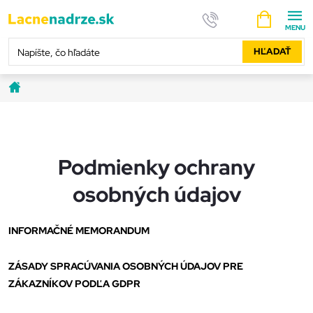
Prejsť
NÁKUPNÝ
na
KOŠÍK
obsah
HĽADAŤ
Domov
Podmienky ochrany
osobných údajov
INFORMAČNÉ MEMORANDUM
ZÁSADY SPRACÚVANIA OSOBNÝCH ÚDAJOV PRE
ZÁKAZNÍKOV PODĽA GDPR