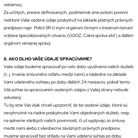
reklamou;
Za určitých, presne definovaných, podmienok sme potom povinní
niektoré Vaše osobné údaje poskytnúť na základe platných právnych
predpisov napr. Polícii SR či iným orgánom činným v trestnom konaní
vrátane špecializovaných útvarov (ÚOOZ, Colná správa atď.) a ďalším
orgánom verejnej správy.
8. AKO DLHO VAŠE ÚDAJE SPRACÚVAME?
Vaše údaje budeme spracúvať po celú dobu využívania našich služieb
(t. j. trvanie zmluvného vzťahu medzi nami) a následne na základe
Vami udeleného súhlasu po dobu ďalších 24 mesiacov, pokiaľ tento
Váš súhlas so spracúvaním osobných údajov z Vašej strany nebude
odvolaný.
Tu by sme Vás však chceli upozorniť, že tie osobné údaje, ktoré sú
nevyhnutné na riadne poskytnutie Vami objednaných služieb, resp.
na splnenie všetkých našich povinností, či už vyplývajú zo zmluvy
medzi nami alebo z všeobecne záväzných právnych predpisov,
musíme spracúvať bez ohľadu na Vami udelený súhlas po dobu