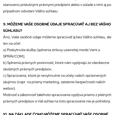
stanovenú príslušnými právnymi predpismi alebo v súlade s nimi aj po
prípadnom odvolaní Vášho súhlasu.
9. MÔŽEME VAŠE OSOBNÉ ÚDAJE SPRACÚVAŤ AJ BEZ VÁŠHO
SÚHLASU?
Áno, Vaše osobné údaje môžeme spracúvať aj bez Vášho súhlasu, ale
len na účel:
a) Poskytnutia služby (splnenia zmluvy uzavretej medzi Vami a
SPRÁVCOM);
b) Splnenia právnych povinností, ktoré nám vyplývajú zo všeobecne
záväzných právnych predpisov;
c) Spracúvania, ktoré je nevyhnutné na účely našich oprávnených
záujmov (napr. na priamy marketing, zaistenie bezpečnosti našich
webov).
Možnosť a zákonnosť takéhoto spracovania vyplýva priamo z platných
právnych predpisov a Váš súhlas na toto spracovanie nie je potrebný.
10. NA ZÁKLADE ČOHO MÔŽEME SPRACÚVAŤ VAŠE OSOBNÉ