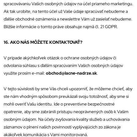
spracovávaniu Vašich osobných údajov na účel priameho marketingu.
Ak tak urobíte, na tento účel už Vaše údaje spracúvať nebudeme a
ďalšie obchodné oznámenia a newslettre Vám už zasielať nebudeme.
Bližšie informácie o tomto práve obsahuje najmä čl. 21 GDPR.
16. AKO NÁS MÔŽETE KONTAKTOVAŤ?
V prípade akýchkoľvek otázok o ochrane osobných údajov či
odvolania súhlasu s ďalším spracúvaním Vašich osobných údajov
využite prosím e-mail:
obchod@lacne-nadrze.sk
.
V tejto súvislosti by sme Vás chceli upozorniť, že môžeme chcieť, aby
ste nám vhodným spôsobom preukázali svoju totožnosť, aby sme si
mohli overiť Vašu identitu. Ide o preventívne bezpečnostné
opatrenie, aby sme zabránili prístupu neoprávnených osôb k Vašim
osobným údajom. Na účely zvyšovania kvality služieb a uchovávania
záznamov o plnení našich povinností vyplývajúcich zo zákona je
akákoľvek komunikácia s Vami monitorovaná.