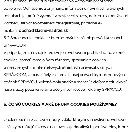
len v prípade, že má subjekt cookies vo webovom prehliadači
povolené. Odhlásenie z prijímania informácií o novinkách a akčných
ponukách je možné vykonať v nastavení služby, na ktorú sa používateľ
k odberu takýchto oznámení zaregistroval, prípadne e-
mailom:
obchod@lacne-nadrze.sk
5.2 Spracúvanie cookies z internetových stránok prevádzkovaných
SPRÁVCOM
V prípade, že má subjekt vo svojom webovom prehliadači povolené
cookies, spracúvame o ňom záznamy správania z cookies
umiestnených na internetových stránkach prevádzkovaných
SPRÁVCOM, a to na účely zaistenia lepšej prevádzky internetových
stránok SPRÁVCU, vykonávania analýz a meraní s cieľom zistiť, ako sú
naše služby používané a na účely internetovej reklamy SPRÁVCU.
6. ČO SÚ COOKIES A AKÉ DRUHY COOKIES POUŽÍVAME?
Cookies sú malé dátové súbory, vďaka ktorým si navštívené webové
stránky pamätajú úkony a nastavenia jednotlivých používateľov, ktoré