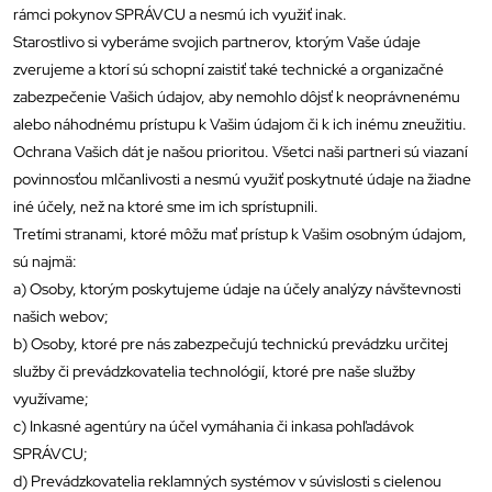
rámci pokynov SPRÁVCU a nesmú ich využiť inak.
Starostlivo si vyberáme svojich partnerov, ktorým Vaše údaje
zverujeme a ktorí sú schopní zaistiť také technické a organizačné
zabezpečenie Vašich údajov, aby nemohlo dôjsť k neoprávnenému
alebo náhodnému prístupu k Vašim údajom či k ich inému zneužitiu.
Ochrana Vašich dát je našou prioritou. Všetci naši partneri sú viazaní
povinnosťou mlčanlivosti a nesmú využiť poskytnuté údaje na žiadne
iné účely, než na ktoré sme im ich sprístupnili.
Tretími stranami, ktoré môžu mať prístup k Vašim osobným údajom,
sú najmä:
a) Osoby, ktorým poskytujeme údaje na účely analýzy návštevnosti
našich webov;
b) Osoby, ktoré pre nás zabezpečujú technickú prevádzku určitej
služby či prevádzkovatelia technológií, ktoré pre naše služby
využívame;
c) Inkasné agentúry na účel vymáhania či inkasa pohľadávok
SPRÁVCU;
d) Prevádzkovatelia reklamných systémov v súvislosti s cielenou