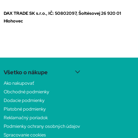
DAX TRADE SK s.r.o., IČ: 50802097, Šoltésovej 26 920 01
Hlohovec
Z
Všetko o nákupe
á
Ako nakupovať
p
Obchodné podmienky
Dodacie podmienky
ä
Platobné podmienky
Reklamačný poriadok
t
Podmienky ochrany osobných údajov
Spracovanie cookies