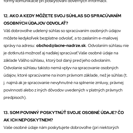
formy komunikácie pri poskytovaní dôverných informácií.
12. AKO A KEDY MÔŽETE SVOJ SÚHLAS SO SPRACÚVANÍM
OSOBNÝCH ÚDAJOV ODVOLAŤ?
Váš dobrovoľne udelený súhlas so spracúvaním osobných údajov
môžete kedykoľvek bezplatne odvolať, a to zaslaním e-mailovej
správy na adresu:
obchod@lacne-nadrze.sk
. Odvolaním súhlasu nie
je dotknutá možnosť aj naďalej spracúvať Vaše osobné údaje na
základe Vášho súhlasu, ktorý bol daný pred jeho odvolaním.
Odvolanie súhlasu takisto nemá vplyv na spracovanie osobných
údajov, ktoré spracúvame na inom právnom základe, než je súhlas (t.
j. najmä ak je spracovanie nevyhnutné na splnenie zmluvy, právnej
povinnosti alebo z iných dôvodov uvedených v platných právnych
predpisoch).
13. SOM POVINNÝ POSKYTNÚŤ SVOJE OSOBNÉ ÚDAJE? ČO
AK ICH NEPOSKYTNEM?
Vaše osobné údaje nám poskytujete dobrovoľne (pri niektorých