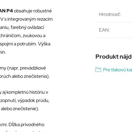
AN P4
obsahuje robustné
Hmotnosť
:
V s integrovaným rezacím
aniu, farebný ovládací
EAN
:
 chráničom, zvukovou a
 spojmi a potrubím. Výška
min.
Produkt nájde
army (napr. prevádzkové
Pre tlakovú ka
porúch alebo znečistenia).
y aj kompletnú históriu v
 zopnutí, výpadok prúdu,
l alebo znečistenie).
ákmi. Dĺžka prívodného