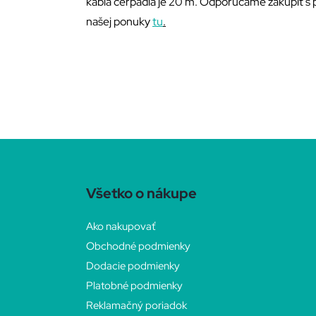
kábla čerpadla je 20 m. Odporúčame zakúpiť s 
našej ponuky
tu
.
Z
á
Všetko o nákupe
p
Ako nakupovať
Obchodné podmienky
ä
Dodacie podmienky
t
Platobné podmienky
Reklamačný poriadok