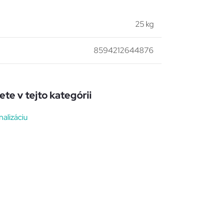
25 kg
8594212644876
te v tejto kategórii
nalizáciu