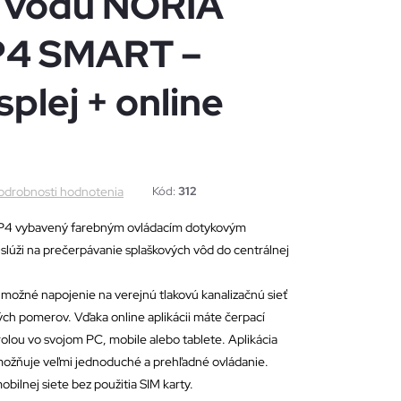
 vodu NORIA
4 SMART –
splej + online
odrobnosti hodnotenia
Kód:
312
4 vybavený farebným ovládacím dotykovým
slúži na prečerpávanie splaškových vôd do centrálnej
e možné napojenie na verejnú tlakovú kanalizačnú sieť
h pomerov. Vďaka online aplikácii máte čerpací
ou vo svojom PC, mobile alebo tablete. Aplikácia
uje veľmi jednoduché a prehľadné ovládanie.
obilnej siete bez použitia SIM karty.