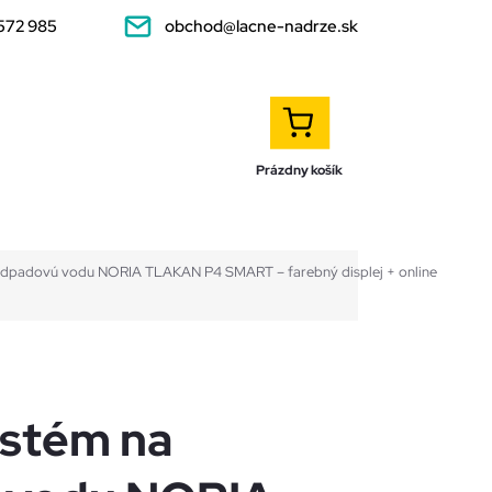
572 985
obchod@lacne-nadrze.sk
NÁKUPNÝ
KOŠÍK
Prázdny košík
odpadovú vodu NORIA TLAKAN P4 SMART – farebný displej + online
ystém na