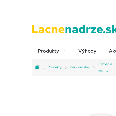
Prejsť
na
obsah
Produkty
Výhody
Ak
Čerpacie
Produkty
Príslušenstvo
Domov
šachty