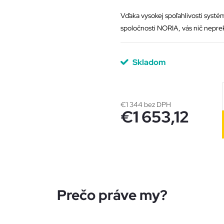
Vďaka vysokej spoľahlivosti syst
spoločnosti NORIA, vás nič nepre
Skladom
Jednotková
€1 344 bez DPH
€1 653,12
cena:
Prečo práve my?