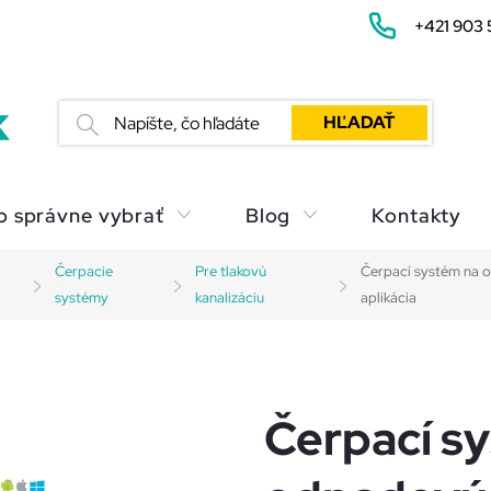
+421 903 
HĽADAŤ
o správne vybrať
Blog
Kontakty
Čerpacie
Pre tlakovú
Čerpací systém na 
systémy
kanalizáciu
aplikácia
Čerpací s