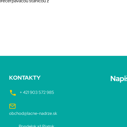
prečerpávacou stanicou z
Napi
KONTAKTY
+ 421 903 572 985
obchod@lacne-nadrze.sk
Pondelok až Piatok