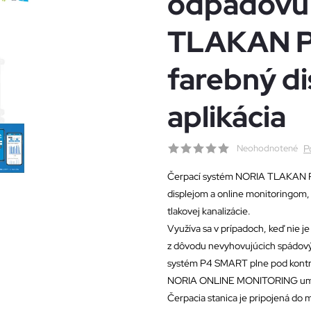
odpadovú
TLAKAN P
farebný di
aplikácia
Neohodnotené
P
Čerpací systém NORIA TLAKAN P
displejom a online monitoringom, 
tlakovej kanalizácie.
Využíva sa v prípadoch, keď nie j
z dôvodu nevyhovujúcich spádovýc
systém P4 SMART plne pod kontrol
NORIA ONLINE MONITORING umožň
Čerpacia stanica je pripojená do m