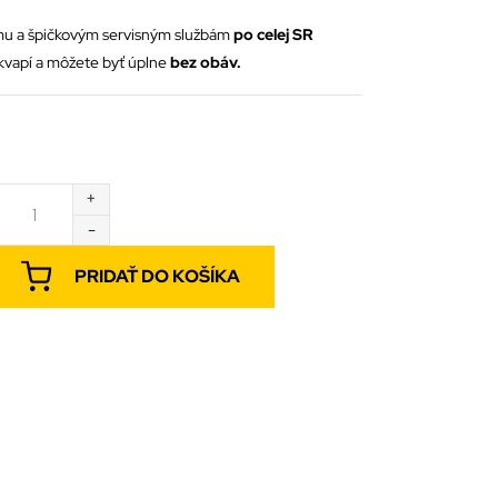
ému a špičkovým servisným službám
po celej SR
kvapí a môžete byť úplne
bez obáv.
PRIDAŤ DO KOŠÍKA