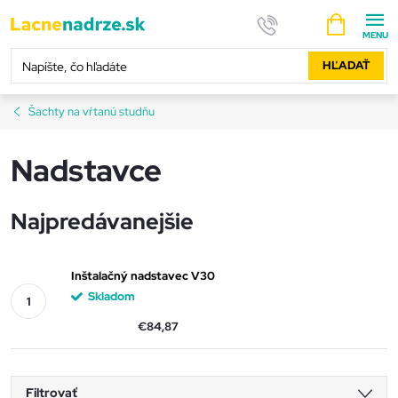
Prejsť
NÁKUPNÝ
na
KOŠÍK
obsah
HĽADAŤ
Šachty na vŕtanú studňu
Nadstavce
Najpredávanejšie
Inštalačný nadstavec V30
Skladom
€84,87
Filtrovať