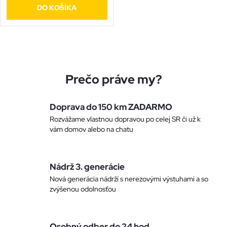
o
DO KOŠÍKA
o
d
d
O
u
u
v
Prečo práve my?
k
l
k
t
Doprava do 150 km ZADARMO
á
t
Rozvážame vlastnou dopravou po celej SR či už k
vám domov alebo na chatu
o
d
o
a
v
Nádrž 3. generácie
v
c
Nová generácia nádrží s nerezovými výstuhami a so
zvýšenou odolnosťou
i
e
Osobný odber do 24 hod