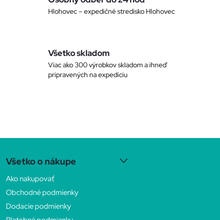
p
Hlohovec – expedičné stredisko Hlohovec
r
v
Všetko skladom
k
Viac ako 300 výrobkov skladom a ihneď
pripravených na expedíciu
y
v
ý
Z
p
Všetko o nákupe
i
á
Ako nakupovať
s
p
Obchodné podmienky
u
Dodacie podmienky
Platobné podmienky