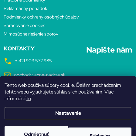
ä
Reklamačný poriadok
t
Podmienky ochrany osobných údajov
Spracovanie cookies
i
Mimosúdne riešenie sporov
e
Napište nám
KONTAKTY
+ 421 903 572 985
obchod@lacne-nadrze.sk
Tento web používa súbory cookie. Ďalším prechádzaním
Pondelok až Piatok
tohto webu vyjadrujete súhlas s ich používaním. Viac
7:30 - 16:00 hodin
informácií
tu
.
Nastavenie
Copyright 2026
Lacné nádrže
. Všetky práva vyhradené.
Odmietnuť
Súhlasím