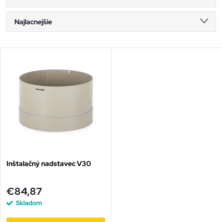
R
Najlacnejšie
a
Najdrahšie
V
Najpredávanejšie
d
ý
Abecedne
e
p
n
i
i
s
e
Inštalačný nadstavec V30
p
p
€84,87
r
Skladom
r