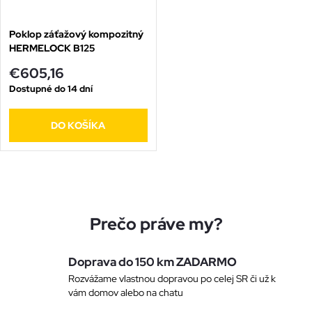
t
o
o
Poklop záťažový kompozitný
HERMELOCK B125
v
v
€605,16
Dostupné do 14 dní
DO KOŠÍKA
O
v
Prečo práve my?
l
Doprava do 150 km ZADARMO
á
Rozvážame vlastnou dopravou po celej SR či už k
vám domov alebo na chatu
d