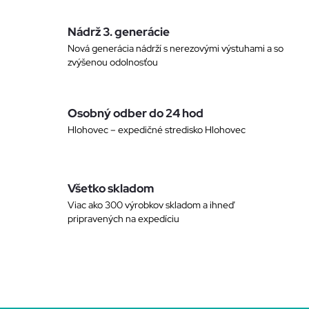
a
Nádrž 3. generácie
c
Nová generácia nádrží s nerezovými výstuhami a so
zvýšenou odolnosťou
i
e
Osobný odber do 24 hod
p
Hlohovec – expedičné stredisko Hlohovec
r
v
Všetko skladom
k
Viac ako 300 výrobkov skladom a ihneď
pripravených na expedíciu
y
v
ý