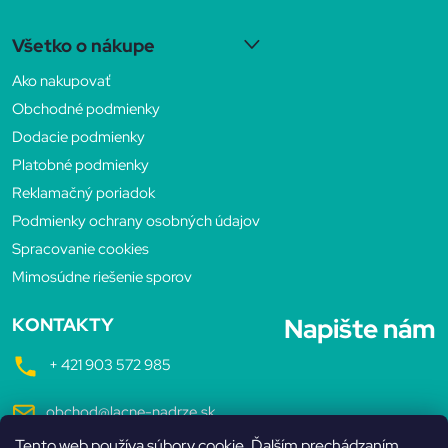
Z
p
Všetko o nákupe
i
á
Ako nakupovať
s
p
Obchodné podmienky
u
Dodacie podmienky
ä
Platobné podmienky
Reklamačný poriadok
t
Podmienky ochrany osobných údajov
Spracovanie cookies
i
Mimosúdne riešenie sporov
e
Napište nám
KONTAKTY
+ 421 903 572 985
obchod@lacne-nadrze.sk
Tento web používa súbory cookie. Ďalším prechádzaním