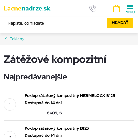
Prejsť
NÁKUPNÝ
na
KOŠÍK
obsah
HĽADAŤ
Poklopy
Zátěžové kompozitní
Najpredávanejšie
Poklop záťažový kompozitný HERMELOCK B125
Dostupné do 14 dní
€605,16
Poklop záťažový kompozitný B125
Dostupné do 14 dní