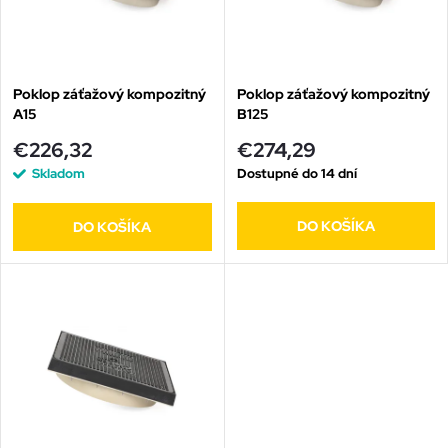
n
i
i
s
e
Poklop záťažový kompozitný
Poklop záťažový kompozitný
A15
B125
p
p
€226,32
€274,29
r
Skladom
Dostupné do 14 dní
r
o
DO KOŠÍKA
DO KOŠÍKA
o
d
d
u
u
k
k
t