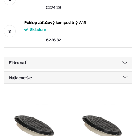
€274,29
Poklop záťažový kompozitný A15
Skladom
€226,32
Filtrovať
R
Najlacnejšie
a
Najdrahšie
V
Najpredávanejšie
d
ý
Abecedne
e
p