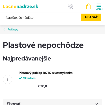
Prejsť
NÁKUPNÝ
na
KOŠÍK
obsah
HĽADAŤ
Poklopy
Plastové nepochôdze
Najpredávanejšie
Plastový poklop ROTO s uzamykaním
Skladom
€70,11
Filtrovať