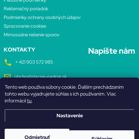
ä
Reklamačný poriadok
t
Podmienky ochrany osobných údajov
Spracovanie cookies
i
Mimosúdne riešenie sporov
e
Napište nám
KONTAKTY
+ 421 903 572 985
obchod@lacne-nadrze.sk
Tento web používa súbory cookie. Ďalším prechádzaním
Pondelok až Piatok
tohto webu vyjadrujete súhlas s ich používaním. Viac
7:30 - 16:00 hodin
informácií
tu
.
Nastavenie
Copyright 2026
Lacné nádrže
. Všetky práva vyhradené.
Odmietnuť
Súhlasím