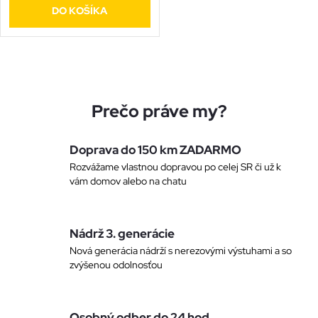
o
DO KOŠÍKA
o
d
d
O
u
u
v
Prečo práve my?
k
l
k
t
Doprava do 150 km ZADARMO
á
t
Rozvážame vlastnou dopravou po celej SR či už k
vám domov alebo na chatu
o
d
o
a
v
Nádrž 3. generácie
v
c
Nová generácia nádrží s nerezovými výstuhami a so
zvýšenou odolnosťou
i
e
Osobný odber do 24 hod