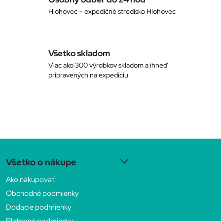
p
Hlohovec – expedičné stredisko Hlohovec
r
v
Všetko skladom
k
Viac ako 300 výrobkov skladom a ihneď
pripravených na expedíciu
y
v
ý
Z
p
Všetko o nákupe
i
á
Ako nakupovať
s
p
Obchodné podmienky
u
Dodacie podmienky
Platobné podmienky