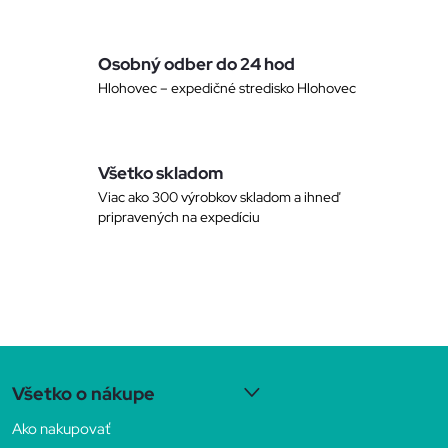
i
e
Osobný odber do 24 hod
p
Hlohovec – expedičné stredisko Hlohovec
r
v
Všetko skladom
k
Viac ako 300 výrobkov skladom a ihneď
pripravených na expedíciu
y
v
ý
Z
p
Všetko o nákupe
i
á
Ako nakupovať
s