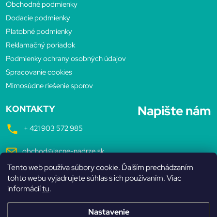
p
Obchodné podmienky
u
Dodacie podmienky
ä
Platobné podmienky
Reklamačný poriadok
t
Podmienky ochrany osobných údajov
Spracovanie cookies
i
Mimosúdne riešenie sporov
e
Napište nám
KONTAKTY
+ 421 903 572 985
obchod@lacne-nadrze.sk
Tento web používa súbory cookie. Ďalším prechádzaním
Pondelok až Piatok
tohto webu vyjadrujete súhlas s ich používaním. Viac
7:30 - 16:00 hodin
informácií
tu
.
Nastavenie