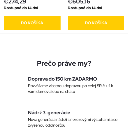
v
€274,29
€605,16
Dostupné do 14 dní
Dostupné do 14 dní
DO KOŠÍKA
DO KOŠÍKA
O
v
Prečo práve my?
l
Doprava do 150 km ZADARMO
á
Rozvážame vlastnou dopravou po celej SR či už k
vám domov alebo na chatu
d
a
Nádrž 3. generácie
c
Nová generácia nádrží s nerezovými výstuhami a so
zvýšenou odolnosťou