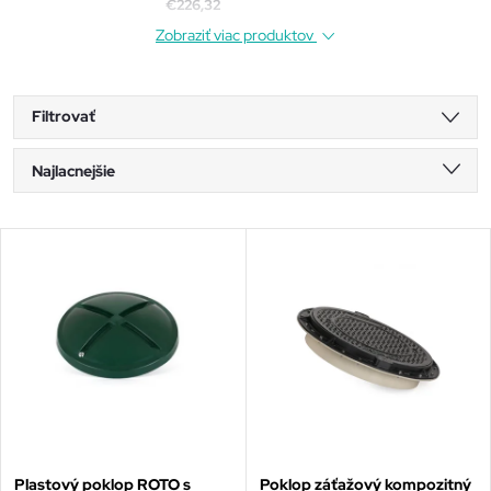
€226,32
Zobraziť viac produktov
Filtrovať
R
Najlacnejšie
a
Najdrahšie
V
Najpredávanejšie
d
ý
Abecedne
e
p
n
i
i
s
Plastový poklop ROTO s
Poklop záťažový kompozitný