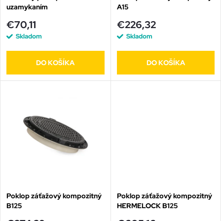
e
uzamykaním
A15
p
p
€70,11
€226,32
r
Skladom
Skladom
r
o
DO KOŠÍKA
DO KOŠÍKA
o
d
d
u
u
k
k
t
t
o
o
Poklop záťažový kompozitný
Poklop záťažový kompozitný
B125
HERMELOCK B125
v