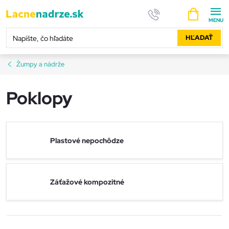
Prejsť
NÁKUPNÝ
na
KOŠÍK
obsah
HĽADAŤ
Žumpy a nádrže
Poklopy
Plastové nepochôdze
Záťažové kompozitné